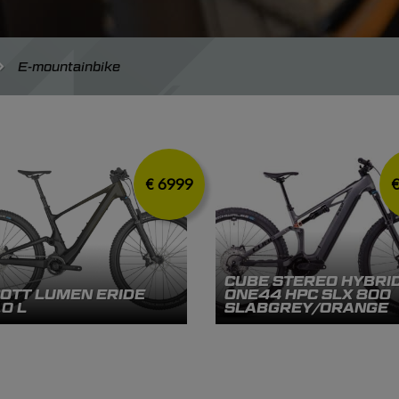
E-mountainbike
€ 6999
€
CUBE STEREO HYBRI
OTT LUMEN ERIDE
ONE44 HPC SLX 800
0 L
SLABGREY/ORANGE