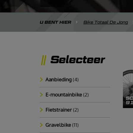
U BENT HIER
Bike Totaal De Jong
Selecteer
Aanbieding
(4)
E-mountainbike
(2)
SC
91
Fietstrainer
(2)
Gravelbike
(11)