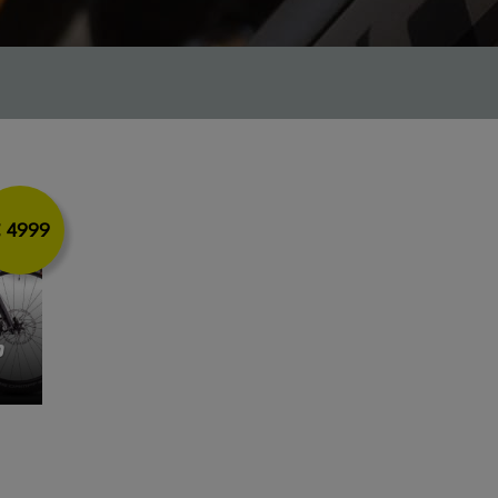
 4999
D