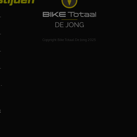
-
-
Copyright Bike Totaal De Jong 2025
-
-
 -
k