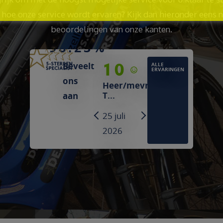
hoe onze service wordt ervaren? Kijk dan hieronder eens 
beoordelingen van onze kanten.
98.23%
10
9
Beveelt
ALLE
ERVARINGEN
ons
Heer/mevrouw
Heer/mevrouw
T...
Broeders
aan
25 juli 2026
25 juli
PREVIOUS
NEXT
2026
"Grote keuze
tussen
"We
verschillende
werden
fietsmerken."
netjes
geholpen,
vriendelijke