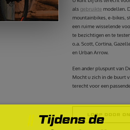
U kunt bij ons terecht voo
als
gebruikte
modellen. De
mountainbikes, e-bikes, s
een ruime wisselende voor
te bezichtigen en te testen
o.a. Scott, Cortina, Gazel
en Urban Arrow.
Een ander pluspunt van D
Mocht u zich in de buurt 
terecht voor een passende
Tijdens de
LOOP DOOR ON