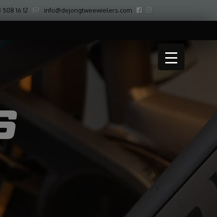
 508 16 12
info@dejongtweewielers.com
S