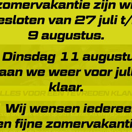
zomervakantie zijn wi
esloten van 27 juli t
9 augustus.
Dinsdag 11 august
aan we weer voor jul
klaar.
LLES VOOR EEN TEVREDEN KLA
Wij wensen iedere
ots op ons werk en trots op onze klanten. Als erkend 5-sterr
en fijne zomervakanti
e bij de Jong Tweewielers niet slechts een fiets verkopen, w
rijk om met de hoogst mogelijke service voor u klaar te st