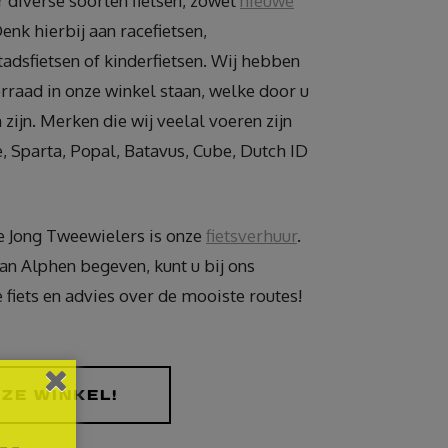
r diverse soorten fietsen, zowel
nieuwe
nk hierbij aan racefietsen,
tadsfietsen of kinderfietsen. Wij hebben
raad in onze winkel staan, welke door u
 zijn. Merken die wij veelal voeren zijn
le, Sparta, Popal, Batavus, Cube, Dutch ID
e Jong Tweewielers is onze
fietsverhuur
.
van Alphen begeven, kunt u bij ons
 fiets en advies over de mooiste routes!
ZE WINKEL!