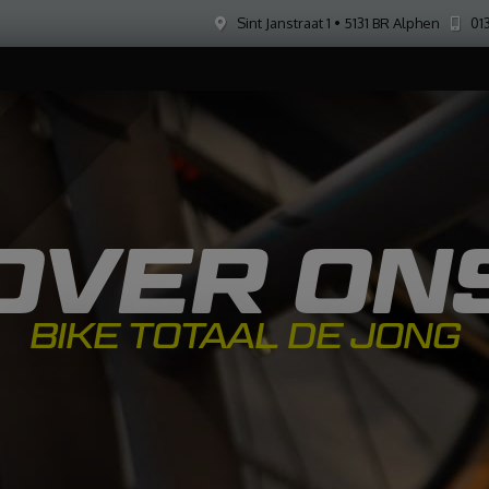
Sint Janstraat 1 • 5131 BR Alphen
013
OVER ON
BIKE TOTAAL DE JONG