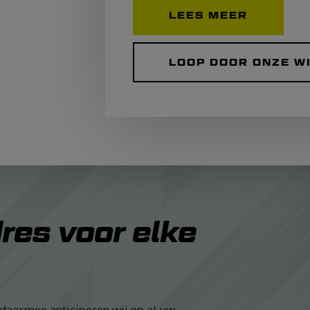
LEES MEER
LOOP DOOR ONZE W
dres voor elke
 daarmee anticiperen wij op al uw