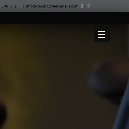
 508 16 12
info@dejongtweewielers.com