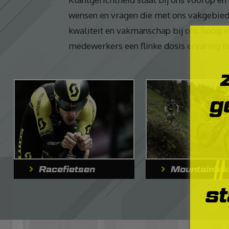
wensen en vragen die met ons vakgebied
kwaliteit en vakmanschap bij ons hoog i
medewerkers een flinke dosis ervaring in
g
Racefietsen
Mountainbik
st