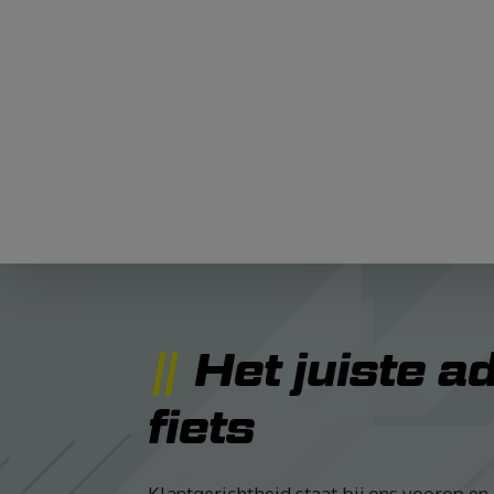
Het juiste a
fiets
Klantgerichtheid staat bij ons voorop en