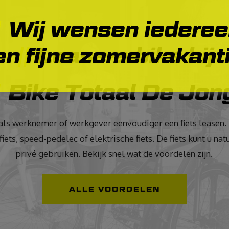
Wij wensen iedere
Lease-a-bike bij
en fijne zomervakanti
Bike Totaal De Jon
 als werknemer of werkgever eenvoudiger een fiets leasen. 
fiets, speed-pedelec of elektrische fiets. De fiets kunt u n
privé gebruiken. Bekijk snel wat de voordelen zijn.
ALLE VOORDELEN