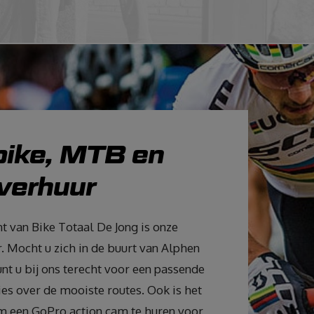
bike, MTB en
sverhuur
t van Bike Totaal De Jong is onze
r. Mocht u zich in de buurt van Alphen
nt u bij ons terecht voor een passende
vies over de mooiste routes. Ook is het
m een GoPro action cam te huren voor