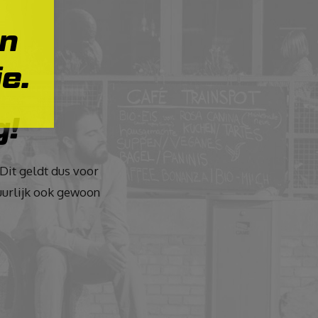
en
e.
g!
Dit geldt dus voor
atuurlijk ook gewoon