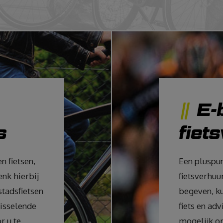
E-
s
fiet
n fietsen,
Een pluspun
nk hierbij
fietsverhuu
stadsfietsen
begeven, ku
wisselende
fiets en ad
r u te
mogelijk o