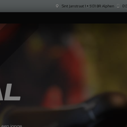
Sint Janstraat 1 • 5131 BR Alphen
013
AL
G
: een jonge