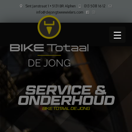
Sint Janstraat 1 • 5131 BR Alphen
013 508 16 12
info@dejongtweewielers.com
SERVICE &
ONDERHOUD
BIKE TOTAAL DE JONG