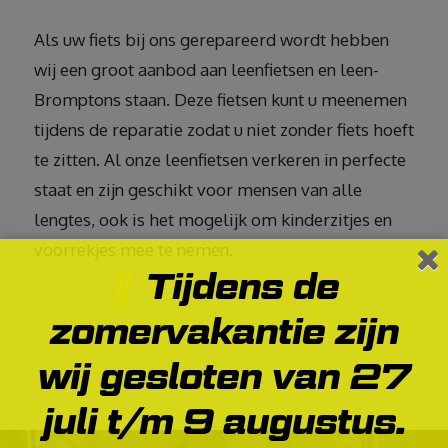
Als uw fiets bij ons gerepareerd wordt hebben
wij een groot aanbod aan leenfietsen en leen-
Bromptons staan. Deze fietsen kunt u meenemen
tijdens de reparatie zodat u niet zonder fiets hoeft
te zitten. Al onze leenfietsen verkeren in perfecte
staat en zijn geschikt voor mensen van alle
lengtes, ook is het mogelijk om kinderzitjes en
voorrekjes mee te nemen.
Tijdens de
zomervakantie zijn
wij gesloten van 27
juli t/m 9 augustus.