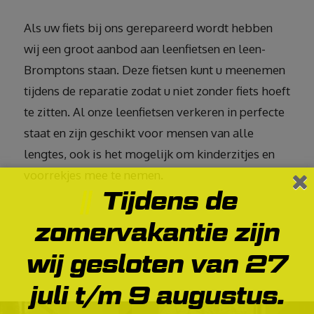
Als uw fiets bij ons gerepareerd wordt hebben
wij een groot aanbod aan leenfietsen en leen-
Bromptons staan. Deze fietsen kunt u meenemen
tijdens de reparatie zodat u niet zonder fiets hoeft
te zitten. Al onze leenfietsen verkeren in perfecte
staat en zijn geschikt voor mensen van alle
lengtes, ook is het mogelijk om kinderzitjes en
voorrekjes mee te nemen.
Tijdens de
zomervakantie zijn
wij gesloten van 27
juli t/m 9 augustus.