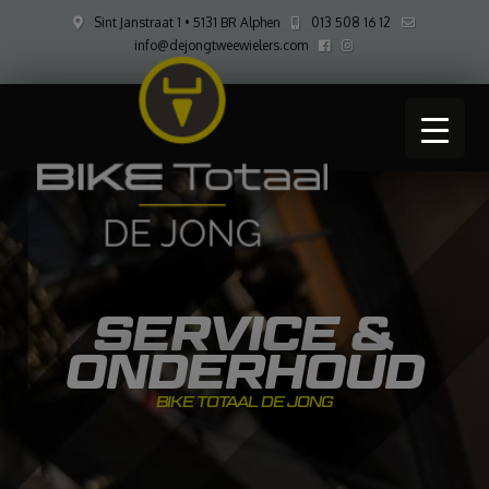
Sint Janstraat 1 • 5131 BR Alphen
013 508 16 12
info@dejongtweewielers.com
SERVICE &
ONDERHOUD
BIKE TOTAAL DE JONG