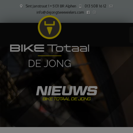
Sint Janstraat 1 • 5131 BR Alphen
013 508 16 12
info@dejongtweewielers.com
NIEUWS
BIKE TOTAAL DE JONG