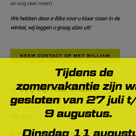
en nog veel meer)
We hebben deze e-Bike voor u klaar staan in de
winkel, wij leggen u graag alles uit!
NEEM CONTACT OP MET WILLIAM
Tijdens de
zomervakantie zijn wi
Wij zijn nu TACX
gesloten van 27 juli t
testcenter!
9 augustus.
3-12-2021
Dinsdag 11 august
Ook bij slecht weer en in de winter op conditie