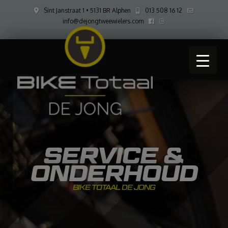
Sint Janstraat 1 • 5131 BR Alphen
013 508 16 12
info@dejongtweewielers.com
SERVICE &
ONDERHOUD
BIKE TOTAAL DE JONG