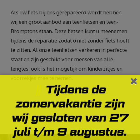
Als uw fiets bij ons gerepareerd wordt hebben
wij een groot aanbod aan leenfietsen en leen-
Bromptons staan. Deze fietsen kunt u meenemen
tijdens de reparatie zodat u niet zonder fiets hoeft
te zitten. Al onze leenfietsen verkeren in perfecte
staat en zijn geschikt voor mensen van alle
lengtes, ook is het mogelijk om kinderzitjes en
voorrekjes mee te nemen.
Tijdens de
zomervakantie zijn
wij gesloten van 27
juli t/m 9 augustus.