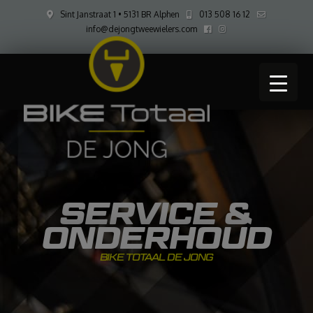
Sint Janstraat 1 • 5131 BR Alphen
013 508 16 12
info@dejongtweewielers.com
SERVICE &
ONDERHOUD
BIKE TOTAAL DE JONG