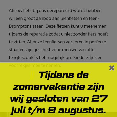
Als uw fiets bij ons gerepareerd wordt hebben
wij een groot aanbod aan leenfietsen en leen-
Bromptons staan. Deze fietsen kunt u meenemen
tijdens de reparatie zodat u niet zonder fiets hoeft
te zitten. Al onze leenfietsen verkeren in perfecte
staat en zijn geschikt voor mensen van alle
lengtes, ook is het mogelijk om kinderzitjes en
voorrekjes mee te nemen.
Tijdens de
zomervakantie zijn
wij gesloten van 27
juli t/m 9 augustus.