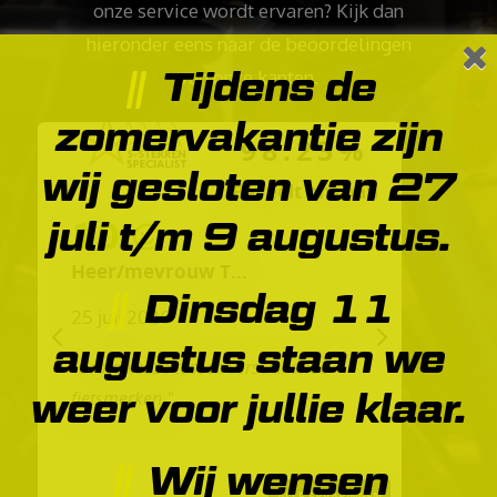
onze service wordt ervaren? Kijk dan
hieronder eens naar de beoordelingen
Tijdens de
van onze kanten.
zomervakantie zijn
98.23%
wij gesloten van 27
Beveelt ons aan
juli t/m 9 augustus.
10
Heer/mevrouw T...
Dinsdag 11
25 juli 2026
augustus staan we
PREVIOUS
NEXT
"Grote keuze tussen verschillende
weer voor jullie klaar.
fietsmerken."
Wij wensen
ALLE ERVARINGEN