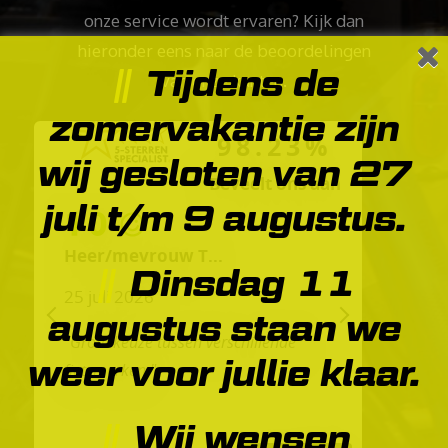
onze service wordt ervaren? Kijk dan
hieronder eens naar de beoordelingen
Tijdens de
van onze kanten.
zomervakantie zijn
98.23%
wij gesloten van 27
Beveelt ons aan
juli t/m 9 augustus.
10
Heer/mevrouw T...
Dinsdag 11
25 juli 2026
augustus staan we
PREVIOUS
NEXT
"Grote keuze tussen verschillende
weer voor jullie klaar.
fietsmerken."
Wij wensen