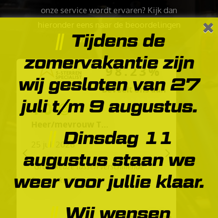
onze service wordt ervaren? Kijk dan
hieronder eens naar de beoordelingen
Tijdens de
van onze kanten.
zomervakantie zijn
98.23%
wij gesloten van 27
Beveelt ons aan
juli t/m 9 augustus.
10
Heer/mevrouw T...
Dinsdag 11
25 juli 2026
augustus staan we
PREVIOUS
NEXT
"Grote keuze tussen verschillende
weer voor jullie klaar.
fietsmerken."
Wij wensen