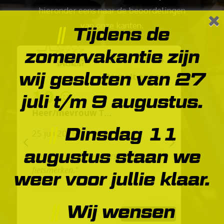
hieronder eens naar de beoordelingen
van onze kanten.
Tijdens de
zomervakantie zijn
98.23%
wij gesloten van 27
Beveelt ons aan
10
juli t/m 9 augustus.
Heer/mevrouw T...
Dinsdag 11
25 juli 2026
augustus staan we
PREVIOUS
NEXT
"Grote keuze tussen verschillende
fietsmerken."
weer voor jullie klaar.
Wij wensen
ALLE ERVARINGEN