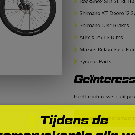
RockShox SID SL RL 1
Shimano XT-Deore 12 S
Shimano Disc Brakes
Alex X-25 TR Rims
Maxxis Rekon Race Fol
Syncros Parts
Geïnteres
Heeft u interesse in dit p
Tijdens de
NAAR CONTAC