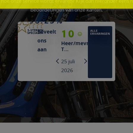
hoe onze service wordt ervaren? Kijk dan hieronder eens 
beoordelingen van onze kanten.
98.23%
10
9
Beveelt
ALLE
ERVARINGEN
ons
Heer/mevrouw
Heer/mevrouw
T...
Broeders
aan
25 juli 2026
25 juli
PREVIOUS
NEXT
2026
"Grote keuze
tussen
"We
verschillende
werden
fietsmerken."
netjes
geholpen,
vriendelijke
mensen