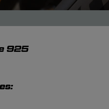
le 925
es: