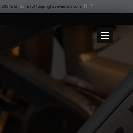
 508 16 12
info@dejongtweewielers.com