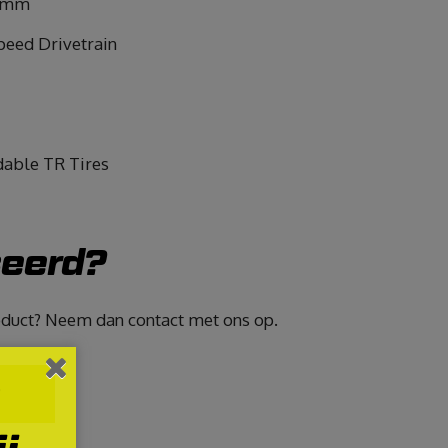
10mm
peed Drivetrain
dable TR Tires
seerd?
roduct? Neem dan contact met ons op.
T