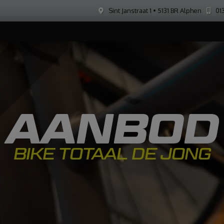
Sint Janstraat 1 • 5131 BR Alphen
013
AANBOD
BIKE TOTAAL DE JONG