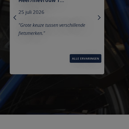
Heer/mevrouw Broeders
25 juli 2026
PREVIOUS
NEXT
llende
"We werden netjes geholpen,
vriendelijke mensen en goede service"
ALLE ERVARINGEN