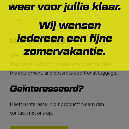
weer voor jullie klaar.
Approx weight in LBS
16.98
Wij wensen
iedereen een fijne
Max. System Weight
zomervakantie.
120kg
The overall weight includes the bike, the rider,
the equipment, and possible additional luggage.
Geïnteresseerd?
Heeft u interesse in dit product? Neem dan
contact met ons op.