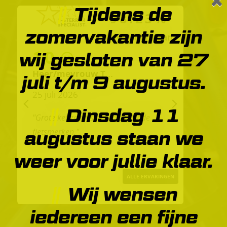
Tijdens de
98.23%
zomervakantie zijn
Beveelt ons aan
10
wij gesloten van 27
Heer/mevrouw T...
juli t/m 9 augustus.
25 juli 2026
Dinsdag 11
PREVIOUS
NEXT
"Grote keuze tussen verschillende
fietsmerken."
augustus staan we
weer voor jullie klaar.
ALLE ERVARINGEN
Wij wensen
iedereen een fijne