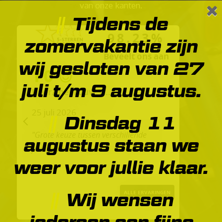
van onze kanten.
Tijdens de
98.23%
zomervakantie zijn
Beveelt ons aan
wij gesloten van 27
10
juli t/m 9 augustus.
Heer/mevrouw T...
25 juli 2026
Dinsdag 11
PREVIOUS
NEXT
"Grote keuze tussen verschillende
augustus staan we
fietsmerken."
weer voor jullie klaar.
ALLE ERVARINGEN
Wij wensen