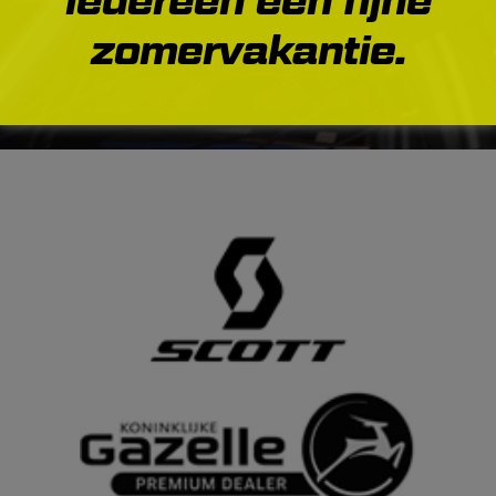
iedereen een fijne
zomervakantie.