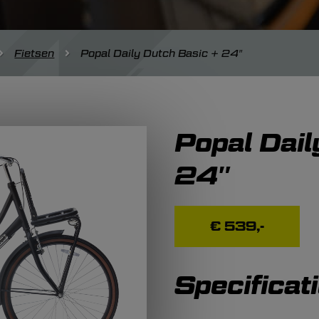
Fietsen
Popal Daily Dutch Basic + 24″
Popal Dail
24″
€ 539,-
Specificat