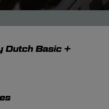
y Dutch Basic +
ies