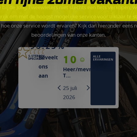
e bij de Jong Tweewielers niet slechts een fiets verkopen, w
rijk om met de hoogst mogelijke service voor u klaar te st
hoe onze service wordt ervaren? Kijk dan hieronder eens 
beoordelingen van onze kanten.
98.23%
10
9
Beveelt
ALLE
ERVARINGEN
ons
Heer/mevrouw
Heer/mevrouw
T...
Broeders
aan
25 juli 2026
25 juli
PREVIOUS
NEXT
2026
"Grote keuze
tussen
"We
verschillende
werden
fietsmerken."
netjes
geholpen,