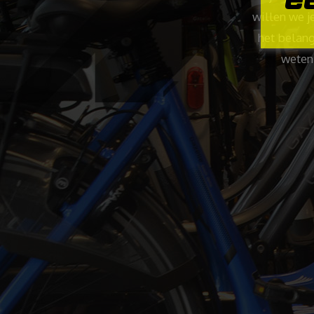
willen we j
het belang
weten 