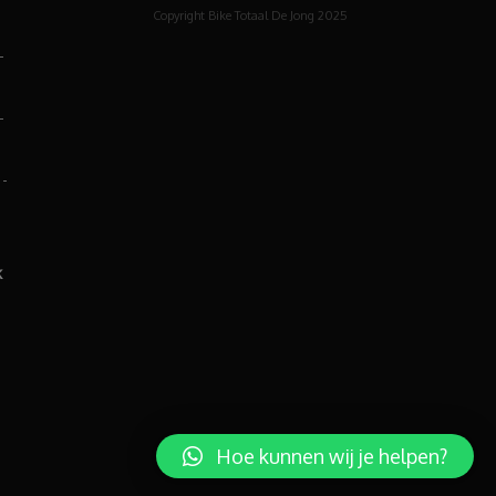
Copyright Bike Totaal De Jong 2025
-
-
 -
k
Hoe kunnen wij je helpen?