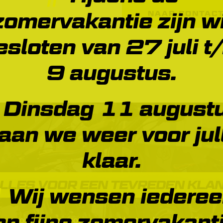
zomervakantie zijn wi
NAAR CONTAC
esloten van 27 juli t
9 augustus.
Dinsdag 11 august
aan we weer voor jul
klaar.
LLES VOOR EEN TEVREDEN KLA
Wij wensen iedere
en fijne zomervakanti
ots op ons werk en trots op onze klanten. Als erkend 5-sterr