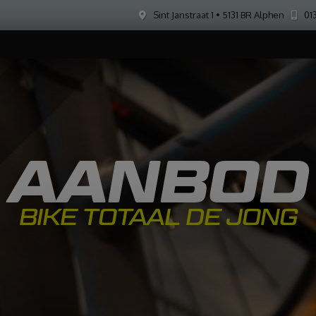
Sint Janstraat 1 • 5131 BR Alphen
013
AANBOD
BIKE TOTAAL DE JONG