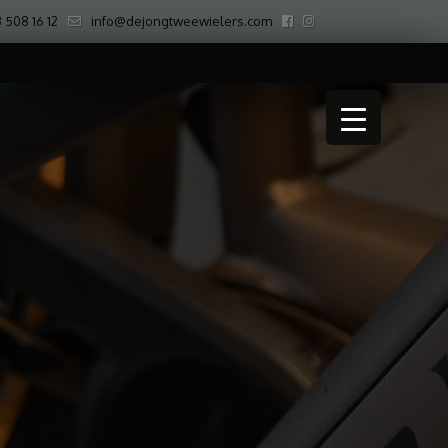
 508 16 12
info@dejongtweewielers.com