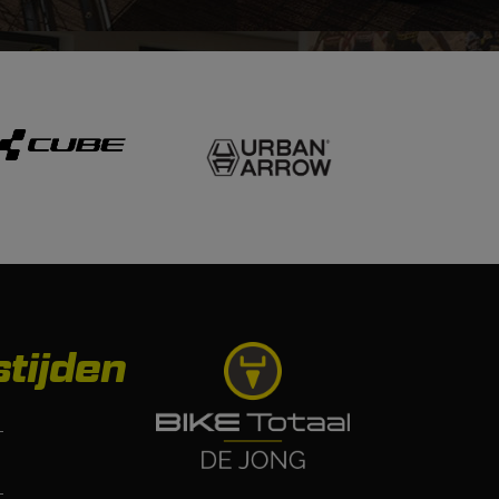
tijden
-
-