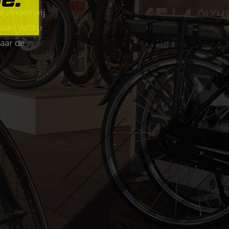
e vinden wij
aan! Wilt u
naar de