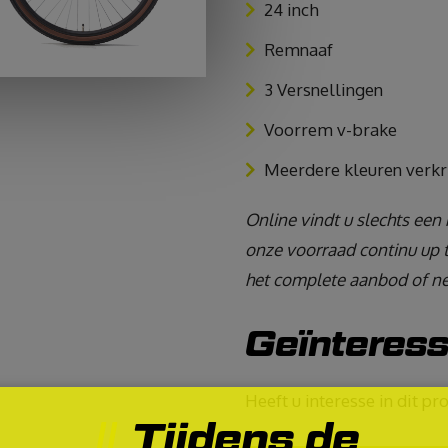
24 inch
Remnaaf
3 Versnellingen
Voorrem v-brake
Meerdere kleuren verkr
Online vindt u slechts een 
onze voorraad continu up t
het complete aanbod of ne
Geïnteres
Heeft u interesse in dit p
Tijdens de