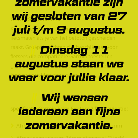
zomervakantie zijn
wij gesloten van 27
GROEPSBERICHTEN
juli t/m 9 augustus.
Koppel je smartphone en blijf in contact met je
fietsmaten als je van het peloton gescheiden
Dinsdag 11
raakt. Groepsberichten zijn beschikbaar voor
fietsers die compatibele Garmin toestellen
augustus staan we
gebruiken. Alleen fietsers met die toestellen
weer voor jullie klaar.
kunnen berichten ontvangen.
Wij wensen
iedereen een fijne
specificatie Garmin Edge Explore 2 fietsnavigatie:
zomervakantie.
Afmetingen apparaat: 106.1 x 55.7 x 20.6 mm
Afmetingen scherm: 76mm diagonaal (3 inch)