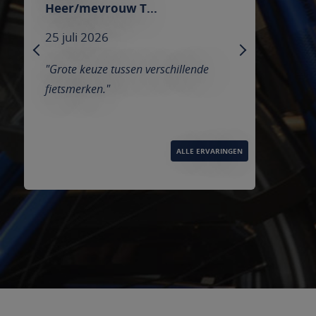
Heer/mevrouw Broeders
25 juli 2026
PREVIOUS
NEXT
"We werden netjes geholpen,
vriendelijke mensen en goede service"
ALLE ERVARINGEN