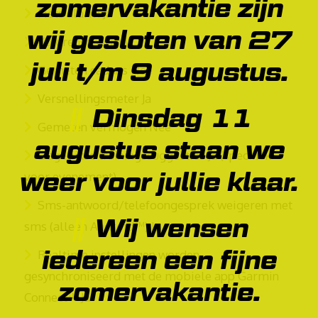
zomervakantie zijn
Fiets alarm Ja
wij gesloten van 27
Kleurenscherm Ja
juli t/m 9 augustus.
Gemeten cadans Nee
Versnellingsmeter Ja
Dinsdag 11
Gemeten vermogen Nee
augustus staan we
Dagelijkse trainingssuggesties Ja (specifiek
weer voor jullie klaar.
voor evenement)
Sms-antwoord/telefoongesprek weigeren met
Wij wensen
sms (alleen Android™) Ja
iedereen een fijne
Realtime instellingen worden
gesynchroniseerd met de mobiele app Garmin
zomervakantie.
Connect™ Ja